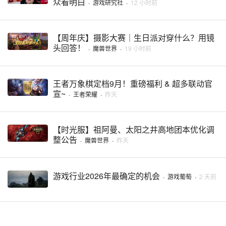
众看明白
·
游戏研究社
·
12 小时前
【周年庆】摄影大赛｜生日派对穿什么？用镜
头回答！
·
魔兽世界
·
19 小时前
王者万象棋定档9月！重磅福利 & 超多联动官
宣~
·
王者荣耀
·
昨天
【时光服】祖阿曼、太阳之井高地团本优化调
整公告
·
魔兽世界
·
昨天
游戏行业2026年最确定的机会
·
游戏葡萄
·
2 天前