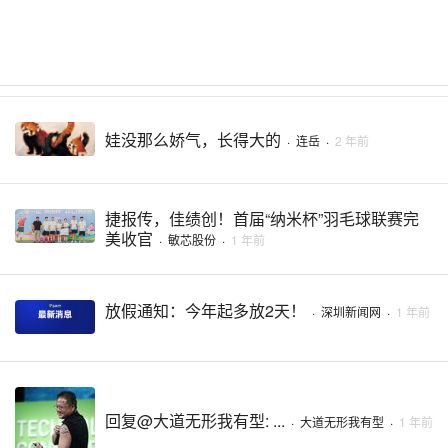
娃没那么娇气，长得大的
·
连岳
·
2 年前
捷报传，佳绩创！首届“纳米杯”羽毛球联赛完
美收官
·
敏芯股份
·
1 年前
放假通知：今年起多放2天！
·
深圳新闻网
·
1 年前
回复@大道无形我有型: ...
·
大道无形我有型
·
1 年前