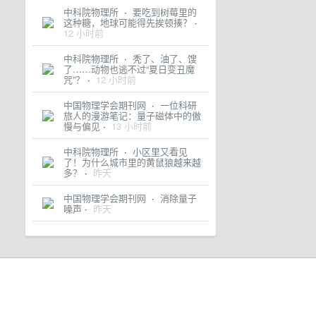
中科院物理所
·
要吃到树莓里的
这种糖，地球可能得先挨顿揍？
·
12 小时前
中科院物理所
·
秃了、油了、馊
了……动物也逃不过“夏日变丑魔
咒”？
·
12 小时前
中国物理学会期刊网
·
一位科研
旅人的漫游笔记：量子磁体中的傲
慢与偏见
·
13 小时前
中科院物理所
·
小区里又看见
了！为什么城市里的黄鼠狼越来越
多？
·
昨天
中国物理学会期刊网
·
消除量子
噪声
·
昨天