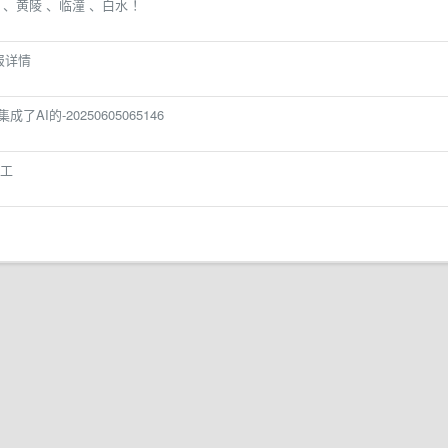
 、黄陵 、临潼 、白水 ！
报详情
是集成了AI的-20250605065146
工