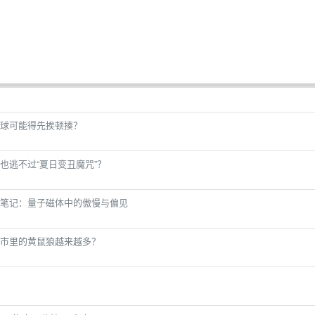
球可能得先挨顿揍？
也逃不过“夏日变丑魔咒”？
笔记：量子磁体中的傲慢与偏见
市里的黄鼠狼越来越多？