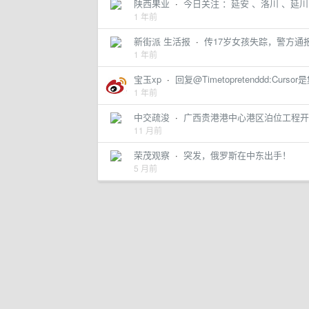
陕西果业
·
今日关注 ：延安 、洛川 、延川
1 年前
新街派 生活报
·
传17岁女孩失踪，警方通
1 年前
宝玉xp
·
回复@Timetopretenddd:Cursor
1 年前
中交疏浚
·
广西贵港港中心港区泊位工程开
11 月前
荣茂观察
·
突发，俄罗斯在中东出手！
5 月前