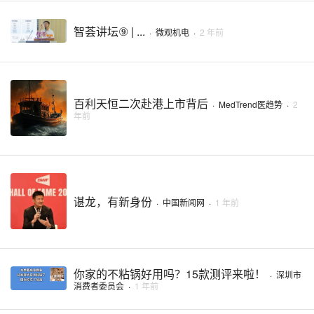
智荟讲坛⑨ | ...
·
微观机电
·
2 年前
百利天恒二次赴港上市背后
·
MedTrend医趋势
·
2
年前
谌龙，有新身份
·
中国新闻网
·
1 年前
你家的不粘锅好用吗？15款测评来啦！
·
深圳市
消费者委员会
·
1 年前