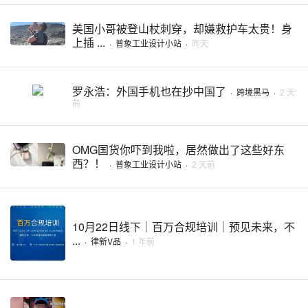
美国小哥被登山杖刺穿，却嫌救护车太贵！身
上插 ...
·
普象工业设计小站
·
昨天
罗永浩：外国手机也在抄中国了
·
跨境黑马
·
2 天
前
OMG国货你吓到我啦，居然做出了这些好东
西？！
·
普象工业设计小站
·
2 天前
10月22日线下｜百万合规培训｜预见未来，不
...
·
律新V品
·
1 年前