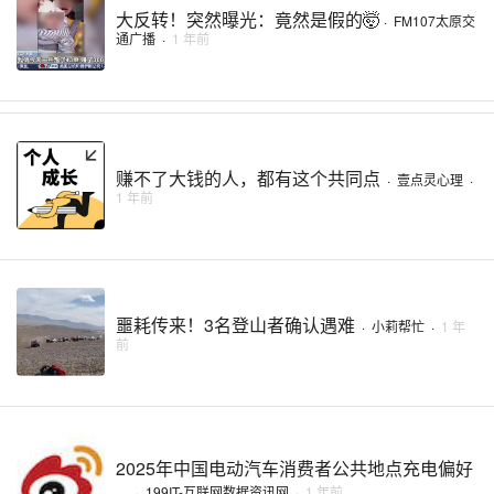
大反转！突然曝光：竟然是假的🤯​
·
FM107太原交
通广播
·
1 年前
赚不了大钱的人，都有这个共同点
·
壹点灵心理
·
1 年前
噩耗传来！3名登山者确认遇难
·
小莉帮忙
·
1 年
前
2025年中国电动汽车消费者公共地点充电偏好
...
·
199IT-互联网数据资讯网
·
1 年前