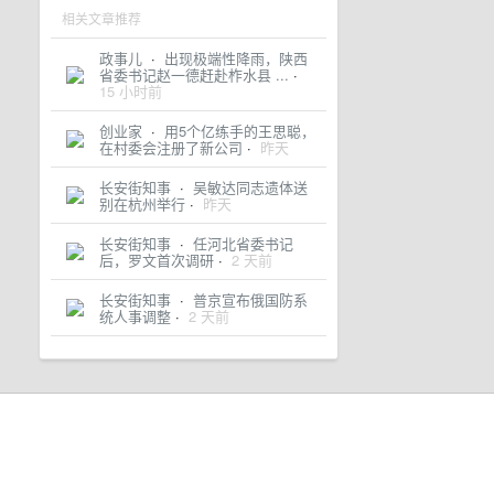
相关文章推荐
政事儿
·
出现极端性降雨，陕西
省委书记赵一德赶赴柞水县 ...
·
15 小时前
创业家
·
用5个亿练手的王思聪，
在村委会注册了新公司
·
昨天
长安街知事
·
吴敏达同志遗体送
别在杭州举行
·
昨天
长安街知事
·
任河北省委书记
后，罗文首次调研
·
2 天前
长安街知事
·
普京宣布俄国防系
统人事调整
·
2 天前