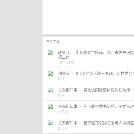
推荐文章
政事儿
·
出现极端性降雨，陕西省委书记赵
抚工作
15 小时前
创业家
·
用5个亿练手的王思聪，在村委会
昨天
长安街知事
·
吴敏达同志遗体送别在杭州举
昨天
长安街知事
·
任河北省委书记后，罗文首次
2 天前
长安街知事
·
普京宣布俄国防系统人事调整
2 天前