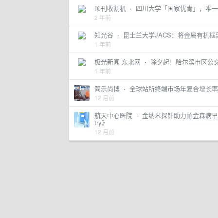
顶刊收割机
·
四川大学「国家优青」，唯一单
2 年前
知光谷
·
昆士兰大学JACS：将金属有机
1 年前
极光新闻 东北网
·
除夕起！哈尔滨市区公
1 年前
简乐尚博
·
全球站所终端市场年复合增长率分析
12 月前
航天中心医院
·
金纳米探针助力帕金森病早期诊
try》
12 月前