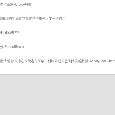
位新发Nature子刊！
框架玻璃与铅卤化钙钛矿结合用于人工光合作用
交时间有调整！
2025至2031
断 航天中心医院老年医学一科科研成果登国际权威期刊《Analytical Chem