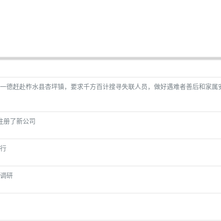
一德赶赴柞水县杏坪镇，要求千方百计搜寻失联人员，做好遇难者善后和家属
注册了新公司
行
调研