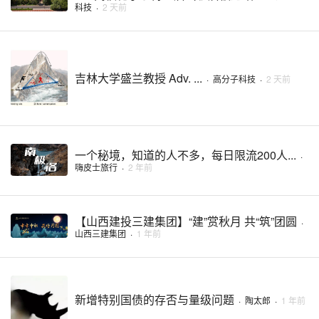
科技
·
2 天前
吉林大学盛兰教授 Adv. ...
·
高分子科技
·
2 天前
一个秘境，知道的人不多，每日限流200人...
·
嗨皮士旅行
·
2 年前
【山西建投三建集团】“建”赏秋月 共“筑”团圆
·
山西三建集团
·
1 年前
新增特别国债的存否与量级问题
·
陶太郎
·
1 年前