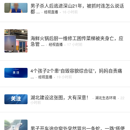
男子杀人后逃进深山21年，被抓时连怎么说话
都 ...
·
经视直播
·
16 小时前
海鲜火锅后厨一维修工困传菜梯被夹身亡，应
急管 ...
·
经视直播
·
17 小时前
4个孩子2个患“自毁容貌综合征”，妈妈自责痛
...
·
经视直播
·
19 小时前
湖北建设这张图，大有深意！
·
湖北生态环境
·
22
小时前
男子开车途中窗外突然冒出一条蛇，一路“搭便