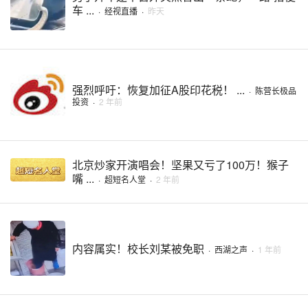
车 ...
·
经视直播
·
昨天
强烈呼吁：恢复加征A股印花税！ ...
·
陈营长极品
投资
·
2 年前
北京炒家开演唱会！坚果又亏了100万！猴子
嘴 ...
·
超短名人堂
·
2 年前
内容属实！校长刘某被免职
·
西湖之声
·
1 年前