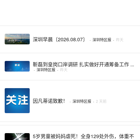
深圳早晨〔2026.08.07〕
·
深圳特区报
·
昨天
靳磊到皇岗口岸调研 扎实做好开通筹备工作 ...
·
深圳特区报
·
昨天
因凡蒂诺致歉！
·
深圳特区报
·
2 天前
5岁男童被妈妈虐死！全身129处外伤，体重不