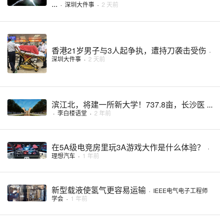
...
·
深圳大件事
·
2 天前
香港21岁男子与3人起争执，遭持刀袭击受伤
·
深圳大件事
·
2 天前
滨江北，将建一所新大学！737.8亩，长沙医 ...
·
李白楼语堂
·
2 年前
在5A级电竞房里玩3A游戏大作是什么体验？
·
理想汽车
·
1 年前
新型载液使氢气更容易运输
·
IEEE电气电子工程师
学会
·
1 年前