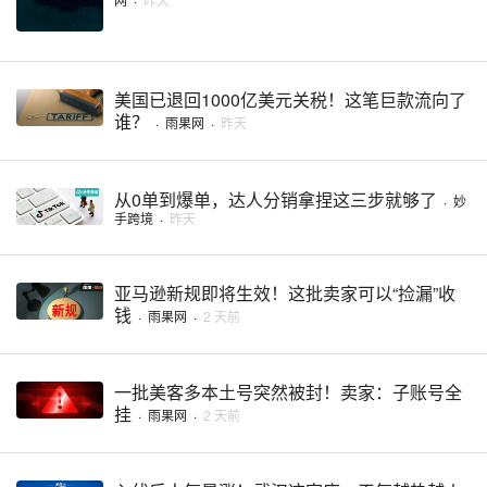
美国已退回1000亿美元关税！这笔巨款流向了
谁？
·
雨果网
·
昨天
从0单到爆单，达人分销拿捏这三步就够了
·
妙
手跨境
·
昨天
亚马逊新规即将生效！这批卖家可以“捡漏”收
钱
·
雨果网
·
2 天前
一批美客多本土号突然被封！卖家：子账号全
挂
·
雨果网
·
2 天前