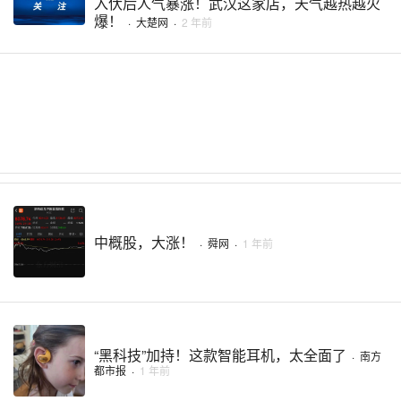
入伏后人气暴涨！武汉这家店，天气越热越火
爆！
·
大楚网
·
2 年前
中概股，大涨！
·
舜网
·
1 年前
“黑科技”加持！这款智能耳机，太全面了
·
南方
都市报
·
1 年前