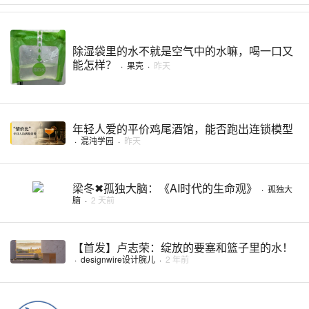
除湿袋里的水不就是空气中的水嘛，喝一口又
能怎样？
·
果壳
·
昨天
年轻人爱的平价鸡尾酒馆，能否跑出连锁模型
·
混沌学园
·
昨天
梁冬✖️孤独大脑：《AI时代的生命观》
·
孤独大
脑
·
2 天前
【首发】卢志荣：绽放的要塞和篮子里的水！
·
designwire设计腕儿
·
2 年前