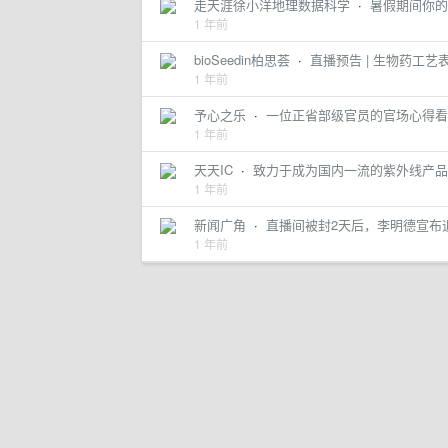
走天涯徐小洋地理数据科学
·
暑假期间你的
1 年前
bioSeedin柏思荟
·
直播预告 | 生物药工
1 年前
予心之乐
·
一位正省部级官员的官场心得看
1 年前
天天IC
·
致力于成为国内一流的紫外线产品
1 年前
新闻广角
·
直播间被封2天后，李明德宣布
1 年前