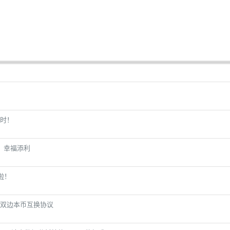
时！
，幸福添利
啦！
双边本币互换协议