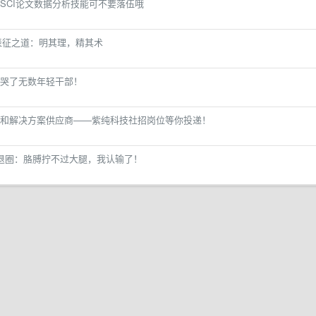
SCI论文数据分析技能可不要落伍哦
艺表征之道：明其理，精其术
哭了无数年轻干部！
和解决方案供应商——紫纯科技社招岗位等你投递！
退圈：胳膊拧不过大腿，我认输了！