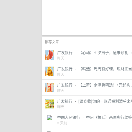
推荐文章
广发银行
·
【心动】七夕搭子，速来领礼→
昨天
广发银行
·
【精选】周周有好理，理财正当
昨天
广发银行
·
【上新】京津冀精选！1元起购
昨天
广发银行
·
[请查收]你的一账通福利清单来
昨天
中国人民银行
·
中阿（根廷）两国央行续签
3 天前