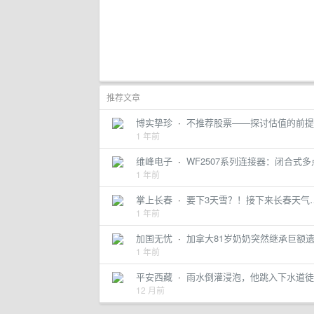
推荐文章
博实挚珍
·
不推荐股票——探讨估值的前提
1 年前
维峰电子
·
WF2507系列连接器：闭合式
1 年前
掌上长春
·
要下3天雪？！接下来长春天气
1 年前
加国无忧
·
加拿大81岁奶奶突然继承巨额遗产
1 年前
平安西藏
·
雨水倒灌浸泡，他跳入下水道徒
12 月前