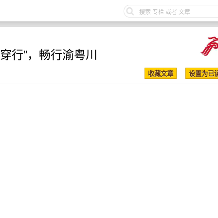
穿行”，畅行渝粤川