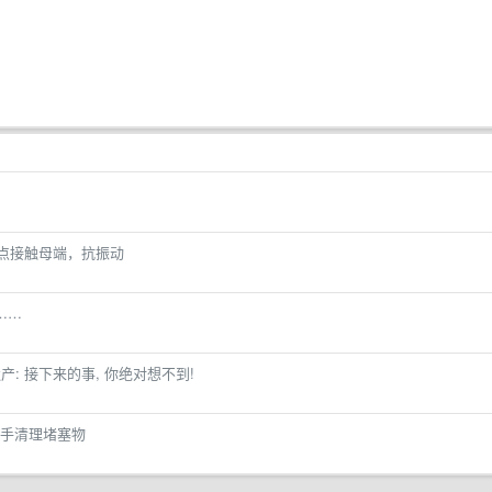
多点接触母端，抗振动
……
: 接下来的事, 你绝对想不到!
手清理堵塞物