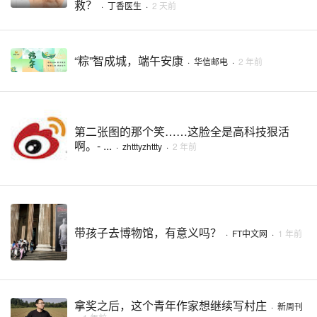
救？
·
丁香医生
·
2 天前
“粽”智成城，端午安康
·
华信邮电
·
2 年前
第二张图的那个笑……这脸全是高科技狠活
啊。- ...
·
zhtttyzhttty
·
2 年前
带孩子去博物馆，有意义吗？
·
FT中文网
·
1 年前
拿奖之后，这个青年作家想继续写村庄
·
新周刊