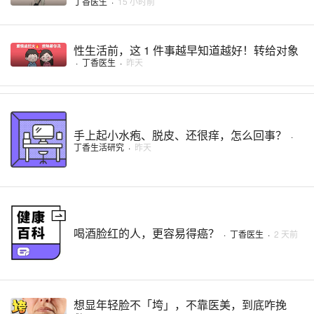
丁香医生
·
15 小时前
性生活前，这 1 件事越早知道越好！转给对象
·
丁香医生
·
昨天
手上起小水疱、脱皮、还很痒，怎么回事？
·
丁香生活研究
·
昨天
喝酒脸红的人，更容易得癌？
·
丁香医生
·
2 天前
想显年轻脸不「垮」，不靠医美，到底咋挽