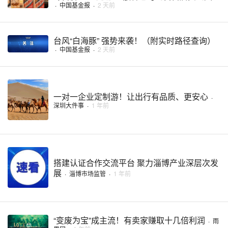
·
中国基金报
·
2 天前
台风“白海豚” 强势来袭！（附实时路径查询）
·
中国基金报
·
2 天前
一对一企业定制游！让出行有品质、更安心
·
深圳大件事
·
1 年前
搭建认证合作交流平台 聚力淄博产业深层次发
展
·
淄博市场监管
·
1 年前
“变废为宝”成主流！有卖家赚取十几倍利润
·
雨