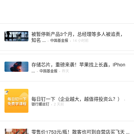
被暂停新产品3个月，总经理等多人被追责，
知名 ...
·
中国基金报
·
14 小时前
存储芯片，重磅来袭！苹果找上长鑫，iPhon
...
·
中国基金报
·
昨天
每日钉一下（企业越大，越值得投资么？）
·
银行螺丝钉
·
2 天前
零售价1753元/瓶！散客也可到自营店买飞天 ...