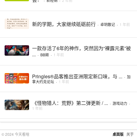
·
新经销
·
2 年前
新的学期，大家继续砥砺前行
·
卓玥散记
·
1 年前
一款存活了6年的神作，突然因为“裸露元素”被
...
·
BB姬
·
1 年前
Pringles®品客推出亚洲限定新口味，与 ...
·
加
拿大约克论坛
·
1 年前
《怪物猎人：荒野》第二弹更新 / ...
·
游戏动力
·
1 年前
© 2024 今天看啥
桌面版
关于