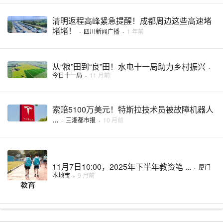
清明返程高峰紧急提醒！​​成都周边这些高速堵
堵堵！
·
四川新闻广播
·
1 年前
从“粮”田到“良”田！水电十一局助力乡村振兴
·
今日十一局
·
11 月前
索赔5100万美元！特斯拉技术员被故障机器人
...
·
三湘都市报
·
10 月前
11月7日10:00，2025年下半年教资笔 ...
·
厦门
本地宝
·
9 月前