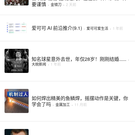
要谨慎
·
金错刀
·
2 天前
爱可可 AI 前沿推介(9.1)
·
爱可可爱生活
·
1 年前
知名球星意外去世，年仅28岁！刚刚结婚......
·
大皖新闻
·
1 年前
如何焊出精美的鱼鳞焊，摇摆动作是关键，你
学会了吗
·
金属加工
·
11 月前