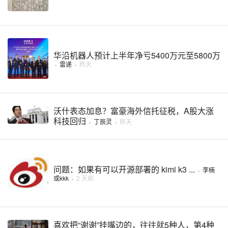
华沿机器人预计上半年净亏5400万元至5800万
·
雷递
·
昨天
沃什表态加息？富豪海外信托征税，A股大涨
科技回归
·
丁辰灵
·
昨天
问题：如果有可以开源部署的 kimi k3 ...
·
李楠
或kkk
·
2 天前
喜欢把“谢谢”挂嘴边的，往往就5种人，第4种