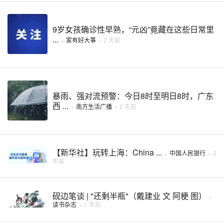
9岁女孩确诊性早熟，“元凶”竟藏在这些日常里
...
·
家有好大事
·
2 天前
暴雨、强对流预警：今日8时至明日8时，广东
西 ...
·
南方生活广播
·
2 天前
【新华社】玩转上海：China ...
·
中国人民银行
·
2
年前
砚边笔谈 | "还剩半瓶"（戴建业 文 阿梗 图）
·
读书杂志
·
1 年前