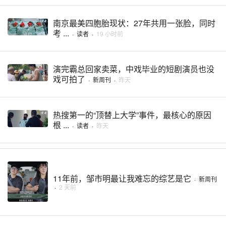
南京最美四胞胎现状：27年共用一张脸，同时
考 ...
·
读者
·
19 小时前
演完霸总回家卖菜，中戏毕业的短剧演员也没
戏可拍了
·
新周刊
·
昨天
热搜第一的“顶替上大学”事件，最核心的原因
根 ...
·
读者
·
昨天
11年前，邹市明最让我难忘的综艺是它
·
新周刊
·
2 天前