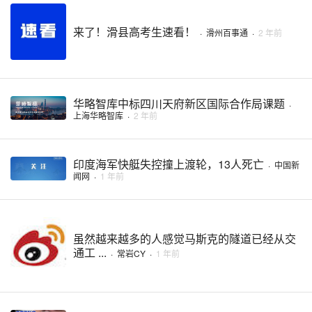
来了！滑县高考生速看！
·
滑州百事通
·
2 年前
华略智库中标四川天府新区国际合作局课题
·
上海华略智库
·
2 年前
印度海军快艇失控撞上渡轮，13人死亡
·
中国新
闻网
·
1 年前
虽然越来越多的人感觉马斯克的隧道已经从交
通工 ...
·
常岩CY
·
1 年前