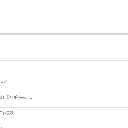
运动
打钱！看账单惊呆……
匠心筑梦