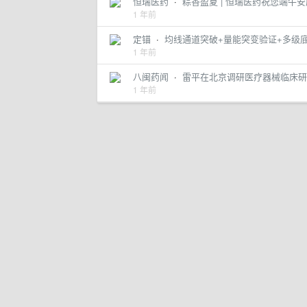
恒瑞医药
·
粽香盈夏 | 恒瑞医药祝您端午
1 年前
定锚
·
均线通道突破+量能突变验证+多级
1 年前
八闽药闻
·
雷平在北京调研医疗器械临床研
1 年前