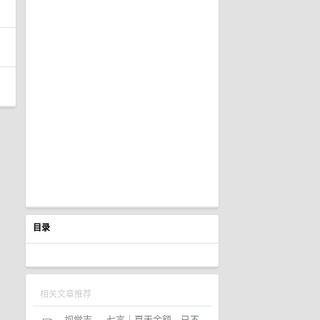
目录
相关文章推荐
视觉志
·
七言｜夏天余额，已不