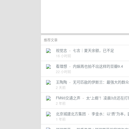
推荐文章
视觉志
·
七言｜夏天余额，已不足
16 小时前
看理想
·
内娱再也拍不出这样的豆瓣9.4
22 小时前
王陶陶
·
无可匹敌的伊斯兰：最强大的群众
2 天前
FM93交通之声
·
太“上瘾”！凌晨3点还在
2 年前
北京城建北方集团
·
李金水：以“质”为本，
1 年前