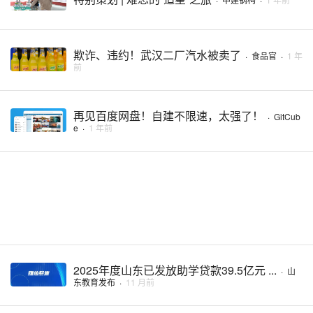
欺诈、违约！武汉二厂汽水被卖了
·
食品官
·
1 年
前
再见百度网盘！自建不限速，太强了！
·
GitCub
e
·
1 年前
2025年度山东已发放助学贷款39.5亿元 ...
·
山
东教育发布
·
11 月前