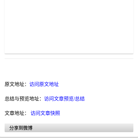
原文地址：
访问原文地址
总结与预览地址：
访问文章预览/总结
文章地址：
访问文章快照
分享到微博