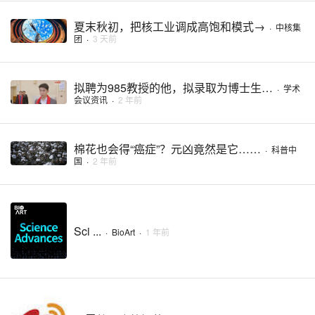
夏末秋初，把核工业调成高饱和模式→
·
中核集
团
·
3 天前
拟聘为985教授的他，拟录取为博士生…
·
学术
会议资讯
·
2 年前
棉花也会得“癌症”？元凶竟然是它……
·
科普中
国
·
2 年前
Sci ...
·
BioArt
·
1 年前