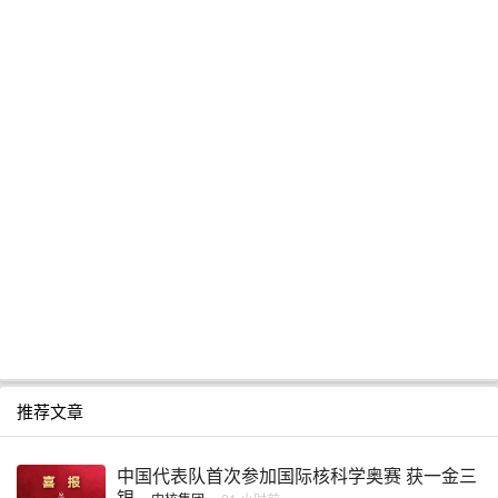
推荐文章
中国代表队首次参加国际核科学奥赛 获一金三
银