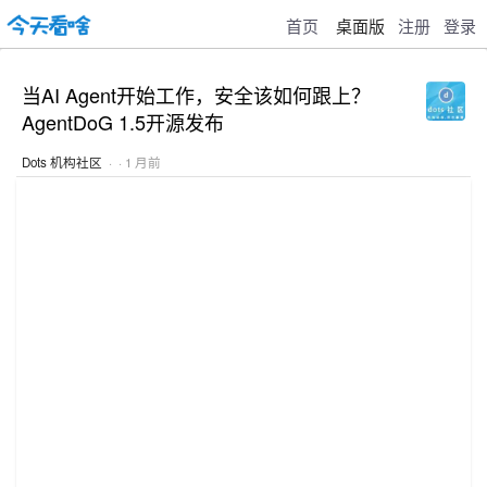
首页
桌面版
注册
登录
当AI Agent开始工作，安全该如何跟上？
AgentDoG 1.5开源发布
Dots 机构社区
· · 1 月前