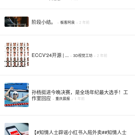
阶段小结。
·
板客阿良
·
2 年前
ECCV'24开源 | ...
·
3D视觉工坊
·
2 年前
孙杨挺进今晚决赛，是全场年纪最大选手！工
作室回应
·
重庆晨报
·
1 年前
【#知情人士辟谣小红书入局外卖##知情人士