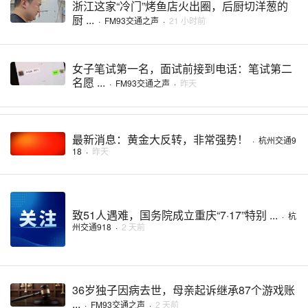
浙江这家“冷门”烤鱼店火出圈，后厨切洋葱的
厨 ...
·
FM93交通之声
·
21 小时前
女子笔试第一名，面试前接到电话：笔试第二
名愿 ...
·
FM93交通之声
·
昨天
最新消息：黄金大反转，非常强势！
·
杭州交通9
18
·
昨天
致51人遇难，国务院成立重庆“7·17”特别 ...
·
杭
州交通918
·
2 天前
36岁独子因病去世，母亲起诉继承87个游戏账
...
·
FM93交通之声
·
2 天前