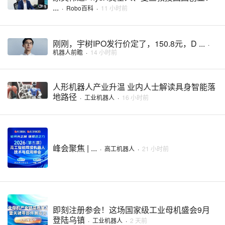
...
·
Robo百科
·
11 小时前
刚刚，宇树IPO发行价定了，150.8元，D ...
·
机器人前瞻
·
14 小时前
人形机器人产业升温 业内人士解读具身智能落
地路径
·
工业机器人
·
16 小时前
峰会聚焦 | ...
·
高工机器人
·
21 小时前
即刻注册参会！这场国家级工业母机盛会9月
登陆乌镇
·
工业机器人
·
2 天前