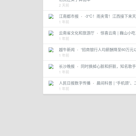
2 天前
江南都市报
·
-3℃！雨夹雪！江西接下来
1 年前
云南省文化和旅游厅
·
惊喜云南 | 巍山小
1 年前
越牛新闻
·
“招商银行人均薪酬降至60万元
1 年前
长沙晚报
·
同时换掉心脏和肝脏，知名歌手
1 年前
人民日报数字传播
·
晨间科普 | “手机颈
1 年前