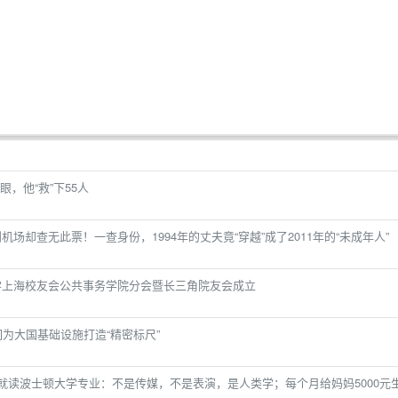
，他“救”下55人
机场却查无此票！一查身份，1994年的丈夫竟“穿越”成了2011年的“未成年人”
大学上海校友会公共事务学院分会暨长三角院友会成立
们为大国基础设施打造“精密标尺”
露就读波士顿大学专业：不是传媒，不是表演，是人类学；每个月给妈妈5000元