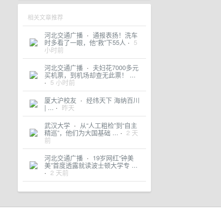
相关文章推荐
河北交通广播
·
通报表扬！洗车
时多看了一眼，他“救”下55人
·
5
小时前
河北交通广播
·
夫妇花7000多元
买机票，到机场却查无此票！ ...
·
5 小时前
厦大沪校友
·
经纬天下 海纳百川
| ...
·
昨天
武汉大学
·
从“人工粗检”到“自主
精巡”，他们为大国基础 ...
·
2 天
前
河北交通广播
·
19岁网红“钟美
美”首度透露就读波士顿大学专 ...
·
2 天前