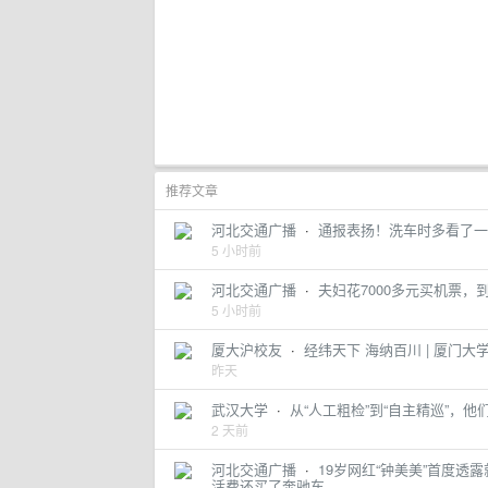
推荐文章
河北交通广播
·
通报表扬！洗车时多看了一眼
5 小时前
河北交通广播
·
夫妇花7000多元买机票，到
5 小时前
厦大沪校友
·
经纬天下 海纳百川 | 厦门
昨天
武汉大学
·
从“人工粗检”到“自主精巡”，他
2 天前
河北交通广播
·
19岁网红“钟美美”首度透
活费还买了奔驰车