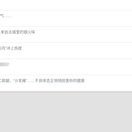
天气……
吃 来自古城里的烟火味
以内”冲上热搜
回归！
”、二郎腿、“沙发瘫”……不良体态正悄悄损害你的健康