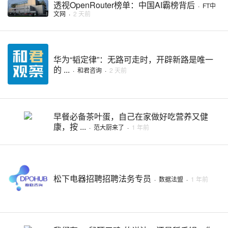
透视OpenRouter榜单：中国AI霸榜背后
·
FT中
文网
·
2 天前
华为“韬定律”：无路可走时，开辟新路是唯一
的 ...
·
和君咨询
·
2 天前
早餐必备茶叶蛋，自己在家做好吃营养又健
康，按 ...
·
范大厨来了
·
1 年前
松下电器招聘招聘法务专员
·
数据法盟
·
1 年前