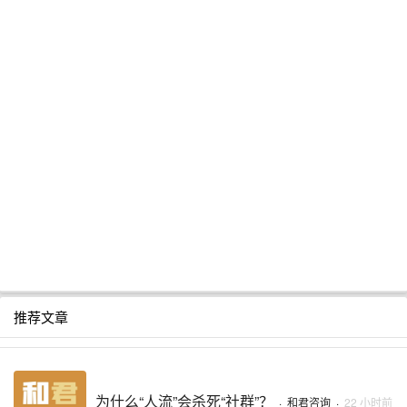
推荐文章
为什么“人流”会杀死“社群”？
·
和君咨询
·
22 小时前