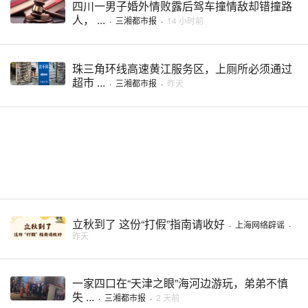
四川一男子婚外情败露后驾车撞情敌却错撞路
人， ...
·
三湘都市报
·
14 小时前
珠三角环线高速黄江服务区，上厕所必须通过
超市 ...
·
三湘都市报
·
昨天
立秋到了 这份“打假”指南请收好
·
上海网络辟谣
·
昨天
一家四口在“天津之眼”海河边游玩，弟弟不慎
失 ...
·
三湘都市报
·
2 天前