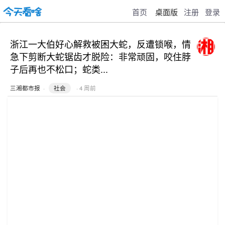
首页
桌面版
注册
登录
浙江一大伯好心解救被困大蛇，反遭锁喉，情
急下剪断大蛇锯齿才脱险：非常顽固，咬住脖
子后再也不松口；蛇类...
三湘都市报
·
社会
· 4 周前