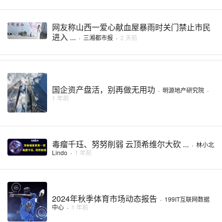
网友称山西一爱心献血屋暴雨时关门禁止市民
进入 ...
·
三湘都市报
·
2 天前
国企资产盘活，别再做无用功
·
明源地产研究院
·
1 年前
毒瘤千珏、努努削弱 云顶希维尔大砍 ...
·
林小北
Lindo
·
1 年前
2024年秋季体育市场动态报告
·
199IT互联网数据
中心
·
1 年前