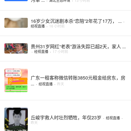
·
湖北生态环境
·
13 小时前
16岁少女沉迷剧本杀“恋陪”2年花了17万， ...
·
经视直播
·
16 小时前
贵州31岁网红“老表”游泳失踪已超2天，家人 ...
·
经视直播
·
17 小时前
广东一租客称微信转账3850元租金给房东，房
...
·
经视直播
·
昨天
丘峻宇救人时壮烈牺牲，年仅23岁
·
经视直播
·
昨天