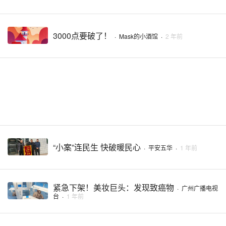
3000点要破了！
·
Mask的小酒馆
·
2 年前
“小案”连民生 快破暖民心
·
平安五华
·
1 年前
紧急下架！美妆巨头：发现致癌物
·
广州广播电视
台
·
1 年前