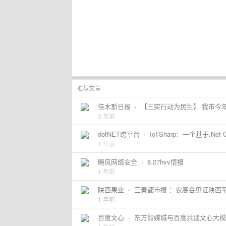
推荐文章
佳木斯日报
·
【三实行动为民生】 我市今
2 年前
dotNET跨平台
·
IoTSharp：一个基于.Ne
1 年前
飓风网络安全
·
8.27hvv情报
1 年前
陕西果业
·
三秦都市报 ：农高会见证陕西
1 年前
百度文心
·
东方智媒城与百度共建文心大模