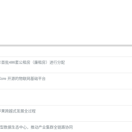
年首批486套公租房（廉租房）进行分配
t Core 开源的物联网基础平台
苹果跨越式发展全过程
型数据生态中心，推动产业集群全链路协同