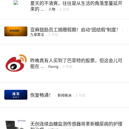
夏天的不清爽，往往是从生活的角落里蔓延开
来的 ...
·
人物
·
2 天前
亚麻鼓励员工捐赠假期！启动“团结假”制度！
·
九章算法
·
2 天前
昨晚真有人买到了巴菲特的股票，但这会儿可
能在 ...
·
Fenng
·
2 年前
恢复畅通！
·
新闻株洲
·
2 年前
无创连续血糖监测传感器将革新糖尿病的护理