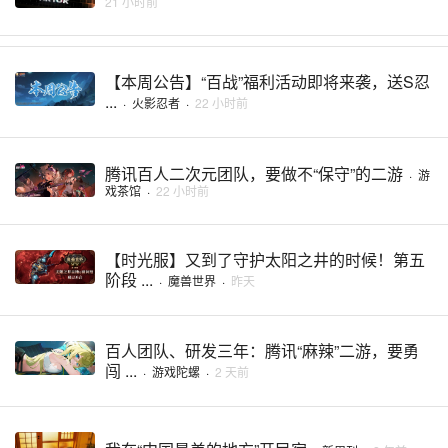
21 小时前
【本周公告】“百战”福利活动即将来袭，送S忍
...
·
火影忍者
·
22 小时前
腾讯百人二次元团队，要做不“保守”的二游
·
游
戏茶馆
·
22 小时前
【时光服】又到了守护太阳之井的时候！第五
阶段 ...
·
魔兽世界
·
昨天
百人团队、研发三年：腾讯“麻辣”二游，要勇
闯 ...
·
游戏陀螺
·
2 天前