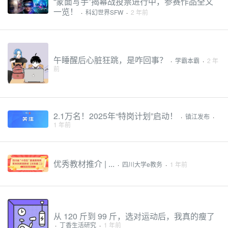
“蒙面写手”揭幕战投票进行中，参赛作品全文
一览！
·
科幻世界SFW
·
2 年前
午睡醒后心脏狂跳，是咋回事？
·
学霸本霸
·
2 年
前
2.1万名！2025年“特岗计划”启动！
·
镇江发布
·
1 年前
优秀教材推介 | ...
·
四川大学e教务
·
1 年前
从 120 斤到 99 斤，选对运动后，我真的瘦了
·
丁香生活研究
·
1 年前