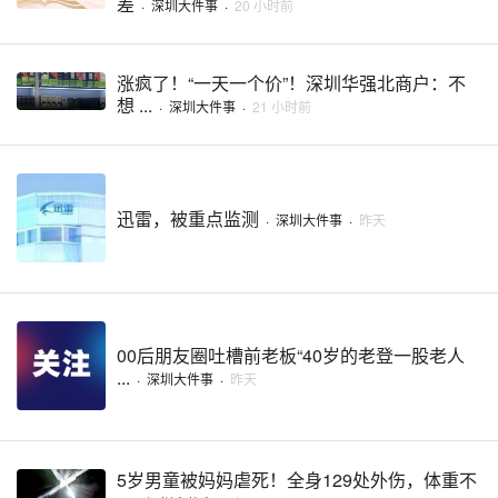
差
·
深圳大件事
·
20 小时前
涨疯了！“一天一个价”！深圳华强北商户：不
想 ...
·
深圳大件事
·
21 小时前
迅雷，被重点监测
·
深圳大件事
·
昨天
00后朋友圈吐槽前老板“40岁的老登一股老人
...
·
深圳大件事
·
昨天
5岁男童被妈妈虐死！全身129处外伤，体重不