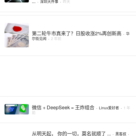
...
·
深圳大件事
·
昨天
第二轮牛市真来了？日股收涨2%再创新高
·
华
尔街见闻
·
2 年前
微信 + DeepSeek = 王炸组合
·
Linux爱好者
·
1 年
前
从明天起， 你的一切，莫名就顺了 ...
·
黑客叔
·