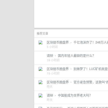
推荐文章
区块链币圈盘界
·
千亿泡沫炸了！248万人
5 小时前
请辩
·
国内年轻人最缺的是什么？
18 小时前
区块链币圈盘界
·
别做梦了！LUC矿机就是
19 小时前
区块链币圈盘界
·
官方紧急预警，这款叫“
昨天
请辩
·
中国能成为世界老大吗？
昨天