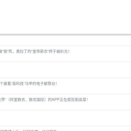
被“锁”死，奥拉丁的“皇帝新衣”终于被扒光！
个披着“高科技”马甲的电子献祭台！
农界”（阿里数农、数农国际）的APP正在疯狂割韭菜！