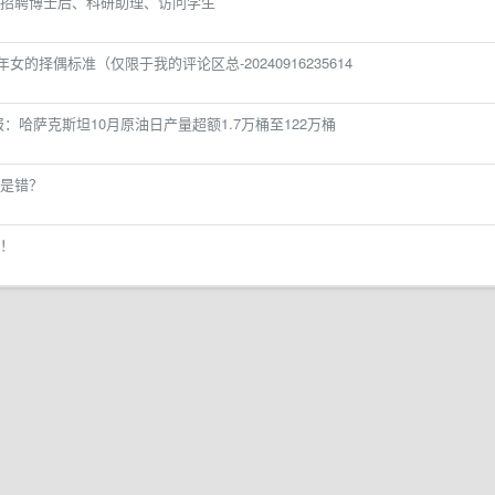
招聘博士后、科研助理、访问学生
择偶标准（仅限于我的评论区总-20240916235614
：哈萨克斯坦10月原油日产量超额1.7万桶至122万桶
是错？
！