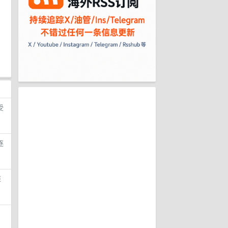
受
逐
拒