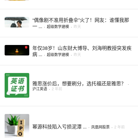
“偶像剧不准用折叠伞”火了！网友：谁懂我那
一 ...
·
超级数学建模
·
昨天
年仅38岁！山东财大博导、刘海明教授突发疾
病 ...
·
超级数学建模
·
昨天
雅思涨价后，想要刷分，选托福还是雅思？
·
沪江英语
·
2 年前
幂源科技陷入亏损泥潭 ...
·
凤凰网股票
·
2 年前