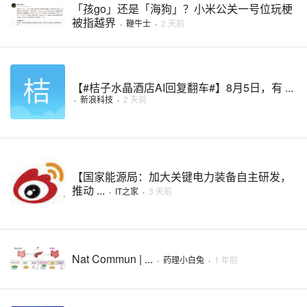
「孩go」还是「海狗」？小米公关一号位玩梗
被指越界
·
鞭牛士
·
2 天前
【#桔子水晶酒店AI回复翻车#】8月5日，有 ...
·
新浪科技
·
2 天前
【国家能源局：加大关键电力装备自主研发，
推动 ...
·
IT之家
·
3 天前
Nat Commun | ...
·
药理小白兔
·
1 年前