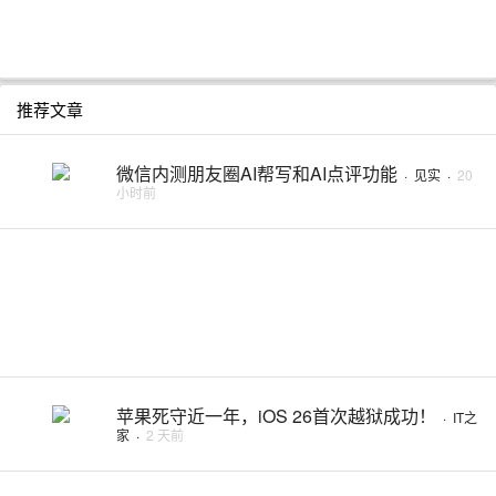
推荐文章
微信内测朋友圈AI帮写和AI点评功能
·
见实
·
20
小时前
苹果死守近一年，iOS 26首次越狱成功！
·
IT之
家
·
2 天前