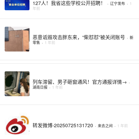
127人！我省这些学校公开招聘！
·
辽宁发布
·
1
年前
恶意诋毁攻击胖东来，“柴怼怼”被关闭账号
·
新
零售
·
1 年前
列车滞留、男子砸窗通风！官方通报详情→
·
湖南日报
·
1 年前
转发微博-20250725131720
·
来去之间
·
1 年前