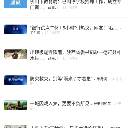
佛山市教育局：已叫停学校招聘工作，成立专
门调 ...
·
政事儿
·
11 小时前
“银行试点午休1.5小时”引热议，网友：“我 ...
·
半月谈
·
12 小时前
出现极端性降雨，陕西省委书记赵一德赶赴柞
水县 ...
·
政事儿
·
15 小时前
防灾救灾，别等“雨来了才着急”
·
半月谈
·
16 小时
前
一城因戏入梦，更要不负所见
·
长安街知事
·
2 天
前