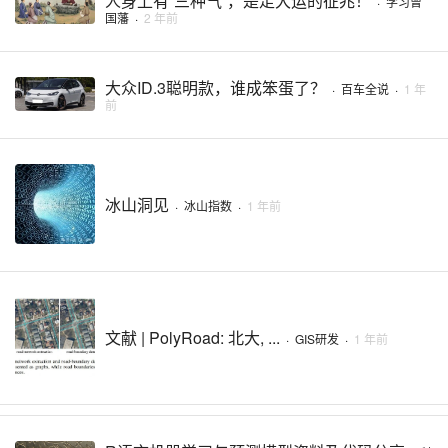
人身上有“三种气”，是走大运的征兆！
·
学习曾
国藩
·
2 年前
大众ID.3聪明款，谁成笨蛋了？
·
百车全说
·
1 年
前
冰山洞见
·
冰山指数
·
1 年前
文献 | PolyRoad: 北大, ...
·
GIS研发
·
1 年前