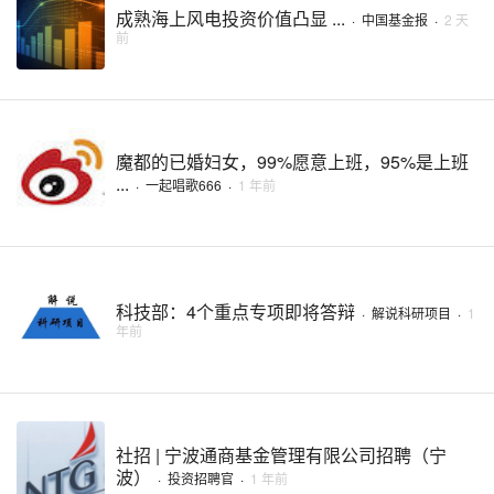
成熟海上风电投资价值凸显 ...
·
中国基金报
·
2 天
前
魔都的已婚妇女，99%愿意上班，95%是上班
...
·
一起唱歌666
·
1 年前
科技部：4个重点专项即将答辩
·
解说科研项目
·
1
年前
社招 | 宁波通商基金管理有限公司招聘（宁
波）
·
投资招聘官
·
1 年前