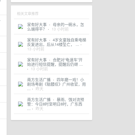
相关文章推荐
一
家有好大事
·
母亲的一碗水，怎
么端得平？
·
13 小时前
家有好大事
·
4岁女童独自乘电梯
反复进出，后从14楼坠亡， ...
·
13 小时前
家有好大事
·
合肥对“龟速车”开
始进行短信提醒，提醒后仍继 ...
·
13 小时前
南方生活广播
·
四年磨一戏！小
剧场粤剧《骷髅叹》广州收官，用
...
·
昨天
南方生活广播
·
暴雨、强对流预
警：今日8时至明日8时，广东西
...
·
昨天