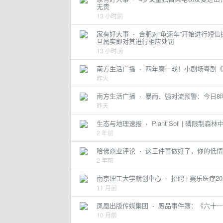
无责
13 小时前
家有好大事
·
合肥对“龟速车”开始进行短
旦属实即对其进行相应处罚
13 小时前
南方生活广播
·
四年磨一戏！小剧场粤剧《
昨天
南方生活广播
·
暴雨、强对流预警：今日8
昨天
生态与地理速报
·
Plant Soil | 
2 年前
哈佛商业评论
·
这三件事做好了，你的低情
2 年前
南京理工大学就创中心
·
招聘 | 赛乐医疗
11 月前
凤凰出版传媒集团
·
赝品事件簿：《六十一
10 月前