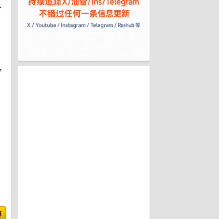
、
，
博