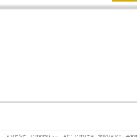
，后从14楼坠亡，父母索赔68万元，法院：父母担主责，物业担责10%，开发