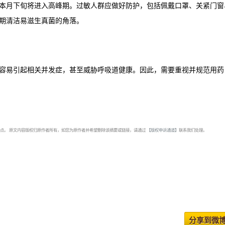
本月下旬将进入高峰期。过敏人群应做好防护，包括佩戴口罩、关紧门窗
期清洁易滋生真菌的角落。
容易引起相关并发症，甚至威胁呼吸道健康。因此，需要重视并规范用药
点。 原文内容版权归原作者所有，如您为原作者并希望删除该摘要或链接，请通过
【版权申诉通道】
联系我们处理。
分享到微