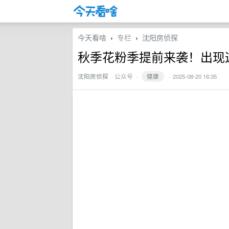
今天看啥
专栏
沈阳房侦探
›
›
秋季花粉季提前来袭！出现
沈阳房侦探
·
公众号
·
健康
· 2025-08-20 16:35