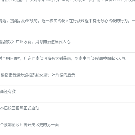
信提醒，提醒后仍继续的，逐一核实驾驶人在行驶过程中有无分心驾驶的行为，
骷髅叹》广州收官，用粤韵治愈当代人心
时至明日8时，广东西南部沿海有大到暴雨，华南中西部有短时强降水天气
磷限制森林中植物更普遍分泌根系羧化物：叶片锰的启示
商还有救
2026届校园招聘正式启动
个蒙娜丽莎》揭开美术史的另一面