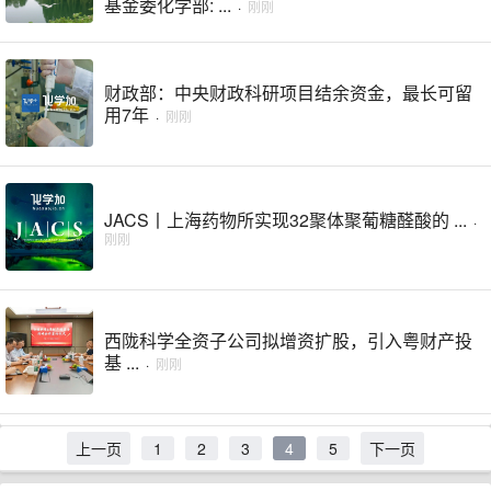
基金委化学部: ...
·
刚刚
财政部：中央财政科研项目结余资金，最长可留
用7年
·
刚刚
JACS丨上海药物所实现32聚体聚葡糖醛酸的 ...
·
刚刚
西陇科学全资子公司拟增资扩股，引入粤财产投
基 ...
·
刚刚
上一页
1
2
3
4
5
下一页