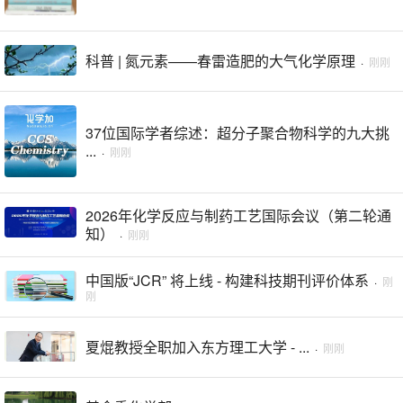
科普 | 氮元素——春雷造肥的大气化学原理
·
刚刚
37位国际学者综述：超分子聚合物科学的九大挑
...
·
刚刚
2026年化学反应与制药工艺国际会议（第二轮通
知）
·
刚刚
中国版“JCR” 将上线 - 构建科技期刊评价体系
·
刚
刚
夏焜教授全职加入东方理工大学 - ...
·
刚刚