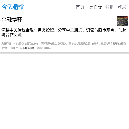
首页
桌面版
注册
登录
金融博驿
深耕中美传统金融与另类投资，分享中美期货、资管与股市观点，与跨
境合作交流
免责声明：本专栏仅为信息导航参考，不代表原专栏立场或观点。 原专栏内容版权归原作者所有，如您为原作者并希望删除
该专栏，请通过
【版权申诉通道】
联系我们处理。