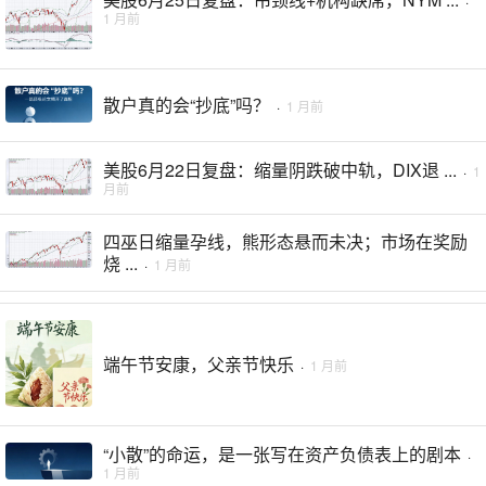
·
1 月前
散户真的会“抄底”吗？
·
1 月前
美股6月22日复盘：缩量阴跌破中轨，DIX退 ...
·
1
月前
四巫日缩量孕线，熊形态悬而未决；市场在奖励
烧 ...
·
1 月前
端午节安康，父亲节快乐
·
1 月前
“小散”的命运，是一张写在资产负债表上的剧本
·
1 月前