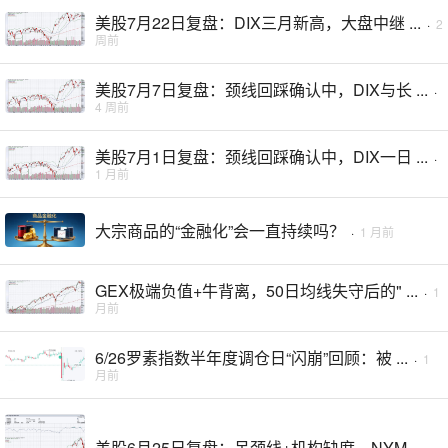
美股7月22日复盘：DIX三月新高，大盘中继 ...
·
2
周前
美股7月7日复盘：颈线回踩确认中，DIX与长 ...
·
4 周前
美股7月1日复盘：颈线回踩确认中，DIX一日 ...
·
1 月前
大宗商品的“金融化”会一直持续吗？
·
1 月前
GEX极端负值+牛背离，50日均线失守后的" ...
·
1
月前
6/26罗素指数半年度调仓日“闪崩”回顾：被 ...
·
1
月前
美股6月25日复盘：吊颈线+机构缺席，NYM ...