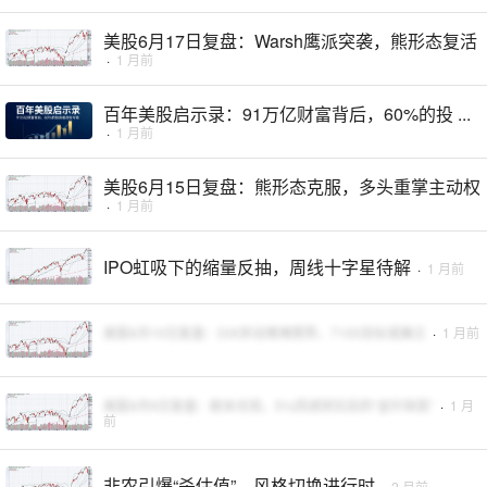
美股6月17日复盘：Warsh鹰派突袭，熊形态复活
·
1 月前
百年美股启示录：91万亿财富背后，60%的投 ...
·
1 月前
美股6月15日复盘：熊形态克服，多头重掌主动权
·
1 月前
IPO虹吸下的缩量反抽，周线十字星待解
·
1 月前
美股6月10日复盘：DIX异动难掩颓势，7100目标或确立
·
1 月前
美股6月9日复盘：剧本兑现，5%回调到位后的“金针探底”
·
1 月
前
非农引爆“杀估值”，风格切换进行时
·
2 月前