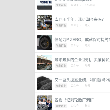
·
公众号
·
· 9 小时前 ·
轮胎商业
库存压半年，涨价潮会来吗？
·
公众号
·
· 昨天 ·
轮胎商业
倍耐力P ZERO，成就保时捷
·
公众号
·
· 昨天 ·
轮胎商业
越来越多的企业证明，卖廉价轮
·
公众号
·
· 昨天 ·
轮胎商业
又一巨头披露业绩，利润暴降2
·
公众号
·
· 昨天 ·
轮胎商业
省委书记到轮胎厂调研
·
公众号
·
· 昨天 ·
轮胎商业