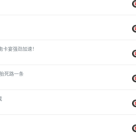
纯电卡宴强劲加速！
胎死路一条
成