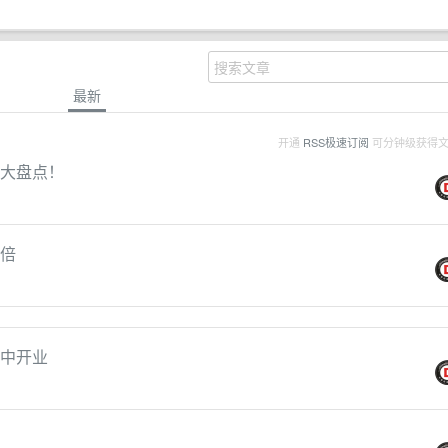
最新
开通
RSS极速订阅
可分钟级获得
险大盘点！
5倍
集中开业