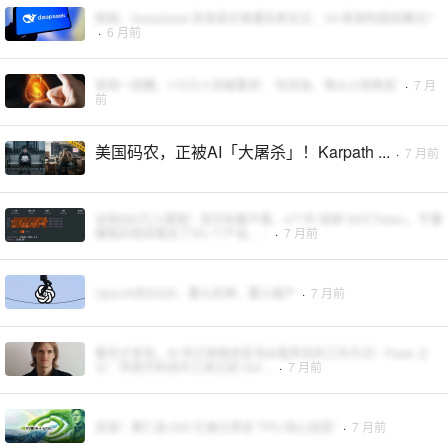
刚刚，DeepSeek 突发梁文锋署名新论文：V4 新架构提前曝光？
·
6 月前
官网一团糟，170万人却被要求：“先别急，等AI上线再说”
·
7 月
前
美国码农，正被AI「大屠杀」！Karpath ...
·
7 月前
全网380万人围观！连代码都不看，4个月“烧掉”30亿Token，不懂
编程的他却做出了50+个产品…...
·
7 月前
OpenAI的2026：要么封神，要么破产
·
7 月前
看完才发现，AI 早已悄悄改变顶尖程序员的工作方式！Flask 之
父：传统代码协作工具已经 Out ...
·
7 月前
突发！黄仁勋 200 亿美元带走“TPU 核心班底”
·
7 月前