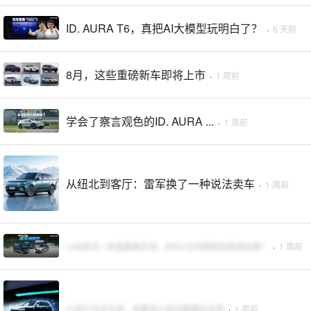
ID. AURA T6，真把AI大模型玩明白了？
·
6 天前
8月，这些重磅新车即将上市
·
1 周前
学会了察言观色的ID. AURA ...
·
1 周前
从纽北到客厅：雷军换了一种说法卖车
·
1 周前
LAB测试丨底盘巅峰实测，800V主动悬架到底强在哪？
·
1 周前
小蓝灯五问五答，你最关心的问题都在这里
·
1 周前