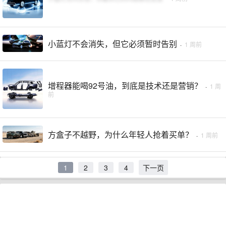
小蓝灯不会消失，但它必须暂时告别
·
1 周前
增程器能喝92号油，到底是技术还是营销？
·
1 周
前
方盒子不越野，为什么年轻人抢着买单？
·
1 周前
1
2
3
4
下一页