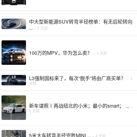
中大型新能源SUV转弯半径榜单：有无后轮转向
...
·
2 天前
100万的MPV，华为怎么卖？
·
2 天前
L3强制国标来了，每次“脱手”将由厂商买单？
·
3
天前
新车谍照丨再战纽北的小米；最小的smart； ...
·
3 天前
5米大车转弯半径完胜MINI ...
·
4 天前