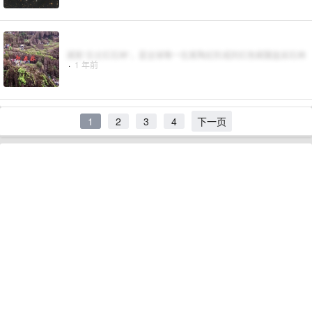
湖南“古丈红石林”，是全球唯一在奥陶纪形成的红色碳酸盐岩石林
·
1 年前
1
2
3
4
下一页