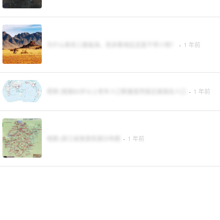
为什么南非三面临海，而多数地区还是干旱少雨？
·
1 年前
视频 |我国60岁以上老年人口数量居然接近美国总人口
·
1 年前
地图 |浙江省旅游资源分布图
·
1 年前