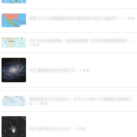
视频 |为什么特朗普要宣布将“墨西哥湾”改名为“美国湾”？
·
1 年前
为什么在海南岛西部，会出现我国唯一的“热带稀树草原景观”？
·
1 年前
天文 |螺旋星系M33的氢气云
·
1 年前
我国老龄化水平达到22%，60岁以上老年人口数量接近美国总人
口
·
1 年前
天文 |变光星云NGC 2261
·
1 年前