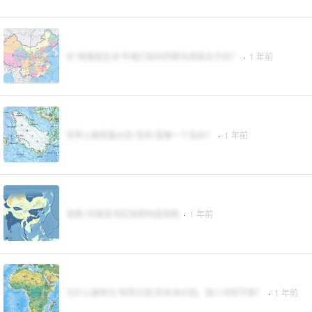
在“地理或生活”中我们如何判断东西南北方向？
·
1 年前
世界上面积最大的“岛屿”是哪一个岛屿？
·
1 年前
地图 |中国及邻区地质构造简图
·
1 年前
为什么被称为“热带大陆”的非洲大陆，缺少冲积平原？
·
1 年前