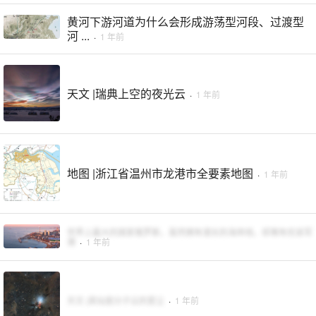
黄河下游河道为什么会形成游荡型河段、过渡型
河 ...
·
1 年前
天文 |瑞典上空的夜光云
·
1 年前
地图 |浙江省温州市龙港市全要素地图
·
1 年前
世界上最大的国家俄罗斯，虽然拥有漫长的海岸线，却难有优良军
港
·
1 年前
天文 |英仙座分子云的星尘
·
1 年前