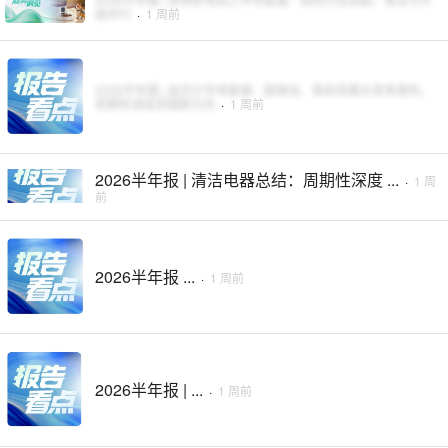
级并行
·
1 周前
2026半年报 | 血压计市场复盘：欧姆龙、鱼跃双寡头竞争激烈，
房颤检测成突围新方向
·
1 周前
2026半年报 | 清洁电器总结：周期性深度 ...
·
1 周
前
2026半年报 ...
·
1 周前
2026半年报 | ...
·
1 周前