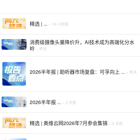
精选 | ...
·
19 小时前
消费级摄像头量降价升，AI技术成为高端化分水
岭
·
昨天
2026半年报 | 助听器市场复盘：可孚向上 ...
·
昨天
2026半年报 ...
·
2 天前
精选 | 奥维云网2026年7月参会集锦
·
2 天前