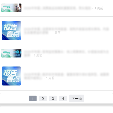
2026半年报 | 消费级运动相机量额双增，势头强劲
·
1 周前
2026半年报 | 动感单车市场复盘：结构升级驱动增长换挡，内容
生态重塑溢价逻辑
·
1 周前
2026半年报 | 家用监控摄像头：线上规模承压，价值驱动成为主
旋律
·
1 周前
2026半年报 | 跑步机市场复盘：量额双增引领价值转型，减震爬
坡成升级核心
·
1 周前
1
2
3
4
下一页