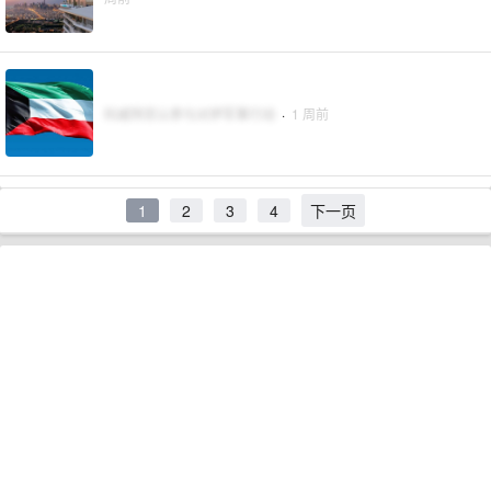
科威特否认参与对伊军事行动
·
1 周前
1
2
3
4
下一页