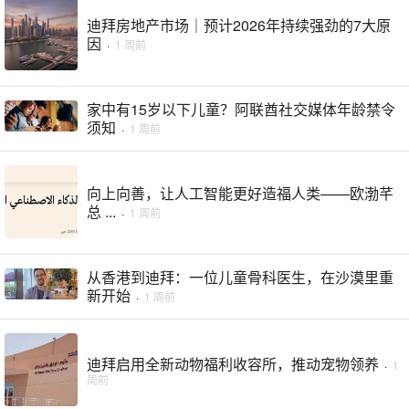
迪拜房地产市场｜预计2026年持续强劲的7大原
因
·
1 周前
家中有15岁以下儿童？阿联酋社交媒体年龄禁令
须知
·
1 周前
向上向善，让人工智能更好造福人类——欧渤芊
总 ...
·
1 周前
从香港到迪拜：一位儿童骨科医生，在沙漠里重
新开始
·
1 周前
迪拜启用全新动物福利收容所，推动宠物领养
·
1
周前