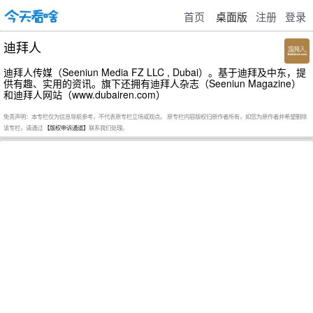
首页
桌面版
注册
登录
迪拜人
迪拜人传媒（Seeniun Media FZ LLC , Dubai）。基于迪拜及中东，提
供有趣、实用的资讯。旗下还拥有迪拜人杂志（Seeniun Magazine）
和迪拜人网站（www.dubairen.com）
免责声明：本专栏仅为信息导航参考，不代表原专栏立场或观点。 原专栏内容版权归原作者所有，如您为原作者并希望删除
该专栏，请通过
【版权申诉通道】
联系我们处理。