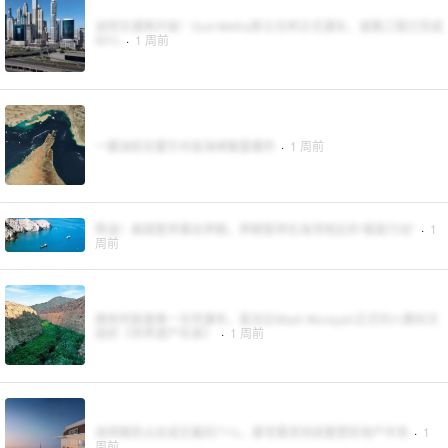
迪拜交通再升级！Oud Metha新立交桥正式通车，道路工程已完成
90%
·
1 周前
一艘油轮在霍尔木兹海峡触雷爆炸
·
1 周前
降温！美国暂停袭击伊朗，伊朗暂停在海湾地区的“报复行动”
·
1
周前
拥有阿联酋唯一天然瀑布，富吉拉Wadi Wurayah正式列入教科文
组织《世界遗产名录》
·
1 周前
迪拜期房占总成交量的71%，豪宅需求持续重塑房地产市场
·
1
周前