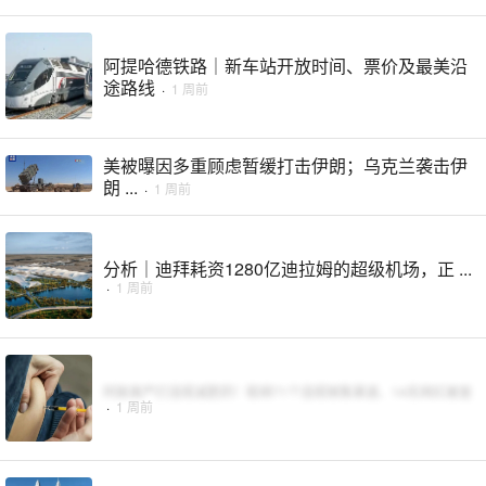
阿提哈德铁路｜新车站开放时间、票价及最美沿
途路线
·
1 周前
美被曝因多重顾虑暂缓打击伊朗；乌克兰袭击伊
朗 ...
·
1 周前
分析｜迪拜耗资1280亿迪拉姆的超级机场，正 ...
·
1 周前
阿联酋严打违规减肥药！取缔71个违规销售渠道、14名网红被查
·
1 周前