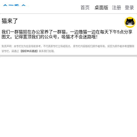
首页
桌面版
注册
登录
猫来了
我们一群猫奴在办公室养了一群猫，一边撸猫一边在每天下午5点分享
图文。记得置顶我们的公众号，吸猫才不会迷路哦！
免责声明：本专栏仅为信息导航参考，不代表原专栏立场或观点。 原专栏内容版权归原作者所有，如您为原作者并希望删除
该专栏，请通过
【版权申诉通道】
联系我们处理。