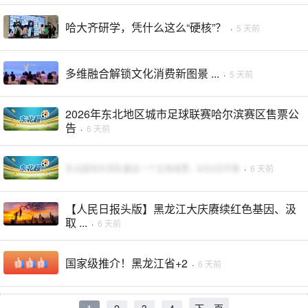
哈大齐研学，凭什么这么“硬核”？
·
5 天前
多维融合解锁文化消费新图景 ...
·
5 天前
2026年东北地区城市足球联赛哈尔滨赛区售票公
告
·
6 天前
东北超哈尔滨队最后一个主场球票，8月3日开售
·
6 天前
【人民日报头版】黑龙江大庆赓续红色基因、汲
取 ...
·
6 天前
国家级推介！黑龙江省+2
·
6 天前