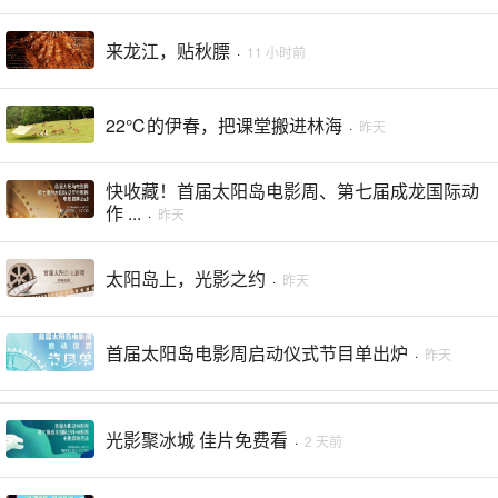
来龙江，贴秋膘
·
11 小时前
22℃的伊春，把课堂搬进林海
·
昨天
快收藏！首届太阳岛电影周、第七届成龙国际动
作 ...
·
昨天
太阳岛上，光影之约
·
昨天
首届太阳岛电影周启动仪式节目单出炉
·
昨天
光影聚冰城 佳片免费看
·
2 天前