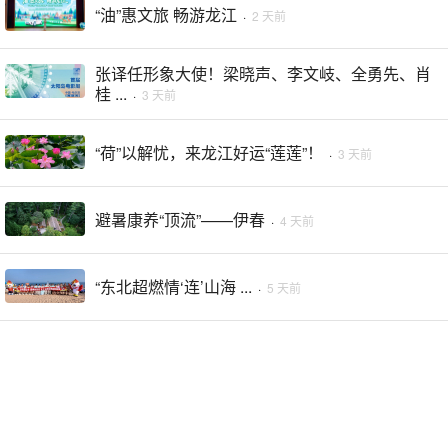
“油”惠文旅 畅游龙江
·
2 天前
张译任形象大使！梁晓声、李文岐、全勇先、肖
桂 ...
·
3 天前
“荷”以解忧，来龙江好运“莲莲”！
·
3 天前
避暑康养“顶流”——伊春
·
4 天前
“东北超燃情‘连’山海 ...
·
5 天前