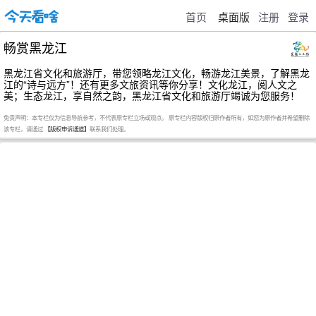
首页
桌面版
注册
登录
畅赏黑龙江
黑龙江省文化和旅游厅，带您领略龙江文化，畅游龙江美景，了解黑龙
江的“诗与远方”！还有更多文旅资讯等你分享！文化龙江，阅人文之
美；生态龙江，享自然之韵，黑龙江省文化和旅游厅竭诚为您服务！
免责声明：本专栏仅为信息导航参考，不代表原专栏立场或观点。 原专栏内容版权归原作者所有，如您为原作者并希望删除
该专栏，请通过
【版权申诉通道】
联系我们处理。